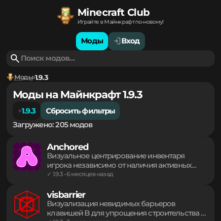
Minecraft Club
Играйте в Майнкрафт по-новому!
Моды
Вход
Моды
1.9.3
Моды на Майнкрафт 1.9.3
1.9.3
Сбросить фильтры
Загружено: 205 модов
Anchored
Визуальное центрирование инвентаря
игрока независимо от наличия активных
эффектов зелий. Устраняет смещение
✓ 1.9.3 • 6 месяцев назад
интерфейса, возникающее из-за статусных
иконок, сохраняя положение слотов в
visbarrier
статичном состоянии. Повышает удобство
Визуализация невидимых барьеров