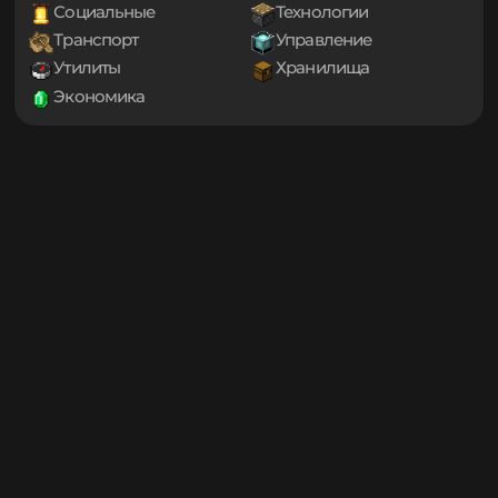
1.20
Декорации
Еда
1.19.4
Игровые механики
Магия
1.19.3
Мини-игры
Мобы
1.19.2
1.19.1
Оптимизация
Приключения
1.19
Проклятые
Снаряжение
1.18.2
Социальные
Технологии
1.18.1
Транспорт
Управление
1.18
1.17.1
Утилиты
Хранилища
1.17
Экономика
1.16.5
1.16.4
1.16.3
1.16.2
1.16.1
1.16
1.15.2
1.15.1
1.15
1.14.4