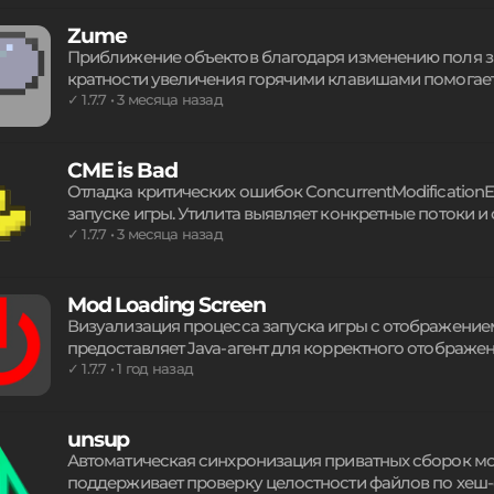
инструментов без привязки к конкретной версии игро
Zume
Приближение объектов благодаря изменению поля зр
кратности увеличения горячими клавишами помогает
расстояниях. Настройка фокуса работает в реальном
✓ 1.7.7 • 3 месяца назад
обзорность территорий. Простое управление углом 
без лишних сложностей.
CME is Bad
Отладка критических ошибок ConcurrentModificationE
запуске игры. Утилита выявляет конкретные потоки 
работе коллекций List, Set или Map. Внедрение через 
✓ 1.7.7 • 3 месяца назад
логирование истории изменений контейнеров, помог
источник конфликтов в коде.
Mod Loading Screen
Визуализация процесса запуска игры с отображением
предоставляет Java-агент для корректного отображе
Разработчики сборок могут использовать встроенный
✓ 1.7.7 • 1 год назад
плавный переход при запуске клиента. Оптимальное
загрузки ресурсов.
unsup
Автоматическая синхронизация приватных сборок модо
поддерживает проверку целостности файлов по хеш