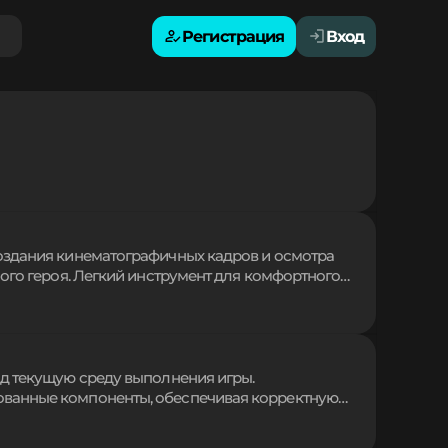
Регистрация
Вход
оздания кинематографичных кадров и осмотра
ого героя. Легкий инструмент для комфортного
ройки активации клавишей обеспечивают плавный
 Идеальное дополнение для записи видео и
д текущую среду выполнения игры.
ванные компоненты, обеспечивая корректную
 процесс переназначения маппингов для сторонних
я бесшовной интеграции разнородных