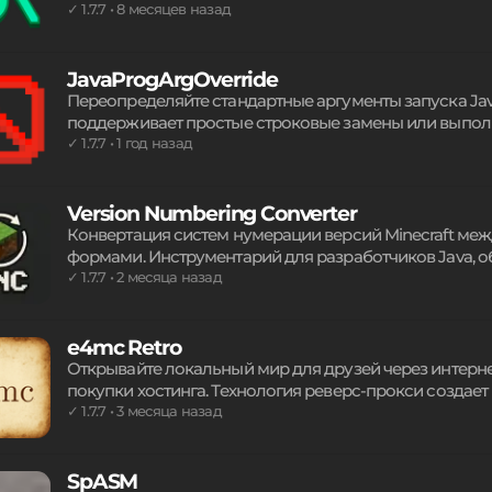
интеграцию с любыми лаунчерами. Подходит для разв
✓ 1.7.7 • 8 месяцев назад
обеспечивая стабильную работу без ручного перенос
публичный дистрибутив избыточен.
JavaProgArgOverride
Переопределяйте стандартные аргументы запуска Java 
поддерживает простые строковые замены или выпол
вывод. Разработчики и продвинутые пользователи 
✓ 1.7.7 • 1 год назад
передачи параметров при старте экземпляра игры. 
вредоносные команды могут вызвать сбои системы.
Version Numbering Converter
Конвертация систем нумерации версий Minecraft ме
формами. Инструментарий для разработчиков Java, 
прямое сравнение релизов и определение поддержки
✓ 1.7.7 • 2 месяца назад
Fabric, Forge и прокси-решений для автоматической
единый API без лишних зависимостей.
e4mc Retro
Открывайте локальный мир для друзей через интерне
покупки хостинга. Технология реверс-прокси создае
сессии. Взаимодействие происходит стандартными с
✓ 1.7.7 • 3 месяца назад
совместной игры на старых версиях с игроками из л
сложных конфигураций сервера.
SpASM