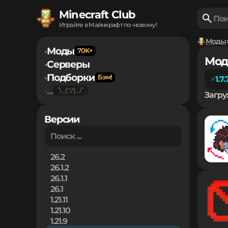
Minecraft Club
Играйте в Майнкрафт по-новому!
Моды
Моды
▪
Мод
Серверы
▪
Подборки
▪
1.7.
...
▪
Загру
Версии
26.2
26.1.2
26.1.1
26.1
1.21.11
1.21.10
1.21.9