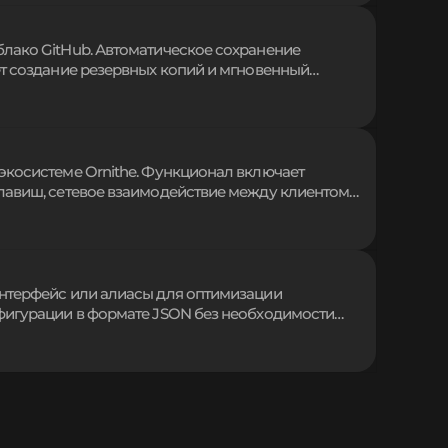
лако GitHub. Автоматическое сохранение
ет создание резервных копий и мгновенный
 встроенному Git передаются только измененные
фик. Надежное решение для безопасного хранения
экосистеме Ornithe. Функционал включает
лавиш, сетевое взаимодействие между клиентом
кла игры. Разработчики получают удобные
входа и патчинга метаданных, упрощая создание
нтерфейс или алиасы для оптимизации
фигурации в формате JSON без необходимости
ка функций упрощают скриптинг, настройку
епочек прямо внутри чата. Легковесный