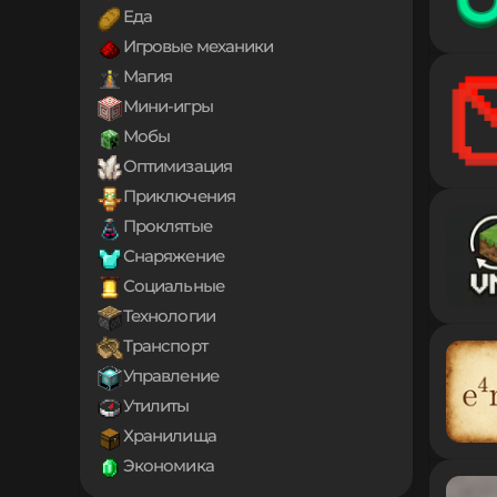
1.18.2
Еда
1.18.1
Игровые механики
1.18
1.17.1
Магия
1.17
Мини-игры
1.16.5
Мобы
1.16.4
1.16.3
Оптимизация
1.16.2
Приключения
1.16.1
Проклятые
1.16
Снаряжение
1.15.2
1.15.1
Социальные
1.15
Технологии
1.14.4
Транспорт
1.14.3
1.14.2
Управление
1.14.1
Утилиты
1.14
Хранилища
1.13.2
Экономика
1.13.1
1.13