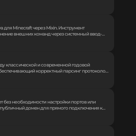
ертывания серверов и клиентских пакетов,
а данных. Вариант для ситуаций, где полноценный
для Minecraft через Mixin. Инструмент
нение внешних команд через системный ввод-
используют данный функционал для динамической
Соблюдайте осторожность — некорректные или
жду классической и современной годовой
обеспечивающий корректный парсинг протоколов,
 функционала. Поддержка платформ Bukkit,
 синхронизации данных runtime окружения через
т без необходимости настройки портов или
т публичный домен для прямого подключения к
редствами меню открытия сети. Надежный способ
юбой точки мира без дополнительных программ и