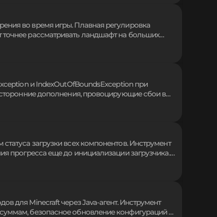
вого клиента.
ения во время игры. Плавная регулировка
 точнее рассматривать ландшафт на больших
 времени, обеспечивая максимальный обзор и
обзора необходимо для детального изучения мира
xception и IndexOutOfBoundsException при
и сторонние дополнения, провоцирующие сбои в
аргументы Java Virtual Machine обеспечивает
ая разработчикам сборок оперативно находить
 статуса загрузки всех компонентов. Инструмент
ния прогресса еще до инициализации загрузчика.
 API для интеграции интерфейса, обеспечивая
 решение для быстрой демонстрации хода
в для Minecraft через Java-агент. Инструмент
-суммам, безопасное обновление конфигураций и