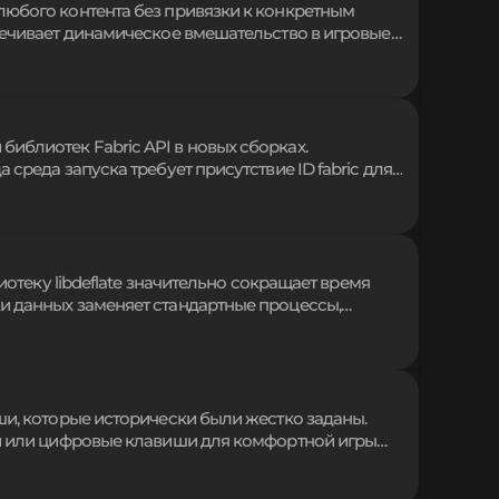
любого контента без привязки к конкретным
печивает динамическое вмешательство в игровые
er упрощает взаимодействие с кодом, исключая
ий в рамках среды Fabric. Эффективная
блиотек Fabric API в новых сборках.
среда запуска требует присутствие ID fabric для
ь стоит лишь при возникновении критических
 опасайтесь подделок с вредоносным кодом,
очников.
иотеку libdeflate значительно сокращает время
и данных заменяет стандартные процессы,
ных архитектурах процессоров, включая Windows,
изирует задержки при инициализации игровых
ши, которые исторически были жестко заданы.
ки или цифровые клавиши для комфортной игры
 раскладки на актуальных и старых версиях,
лементами без ограничений стандартных