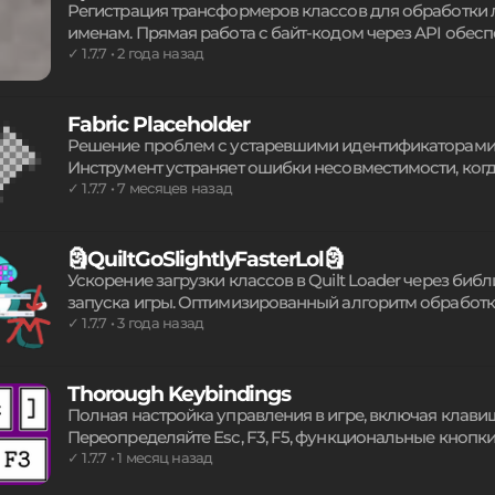
Регистрация трансформеров классов для обработки 
именам. Прямая работа с байт-кодом через API обес
процессы. Использование интерфейса ClassTransform
✓ 1.7.7 • 2 года назад
лишние ограничения при изменении логики приложен
альтернатива существующим системным решениям.
Fabric Placeholder
Решение проблем с устаревшими идентификаторами би
Инструмент устраняет ошибки несовместимости, когда 
корректной работы старых дополнений. Использоват
✓ 1.7.7 • 7 месяцев назад
уведомлений об отсутствии зависимостей. Внимание:
скачивайте файлы исключительно из доверенных ист
🗿QuiltGoSlightlyFasterLol🗿
Ускорение загрузки классов в Quilt Loader через библ
запуска игры. Оптимизированный алгоритм обработк
обеспечивая прирост производительности на различ
✓ 1.7.7 • 3 года назад
Linux и macOS. Кроссплатформенное решение миним
компонентов, делая вход в клиент намного быстрее.
Thorough Keybindings
Полная настройка управления в игре, включая клави
Переопределяйте Esc, F3, F5, функциональные кноп
под любые нужды. Инструмент обеспечивает гибкость
✓ 1.7.7 • 1 месяц назад
предоставляя свободу управления всеми игровыми э