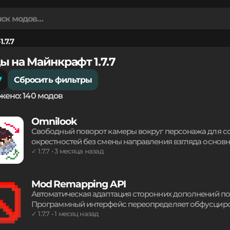
1.7.7
ы на Майнкрафт 1.7.7
7
Сбросить фильтры
жено: 140 модов
Omnilook
Свободный поворот камеры вокруг персонажа для с
окрестностей без смены направления взгляда основн
управления обзором в игре. Минималистичные наст
✓ 1.7.7 • 3 месяца назад
переход между видом от первого или третьего лица.
удобного геймплея.
Mod Remapping API
Автоматическая адаптация сторонних дополнений по
Программный интерфейс переопределяет обфусциро
работу кода в Fabric Loader. Гибкие хуки расширяют
✓ 1.7.7 • 1 месяц назад
разработок. Универсальное техническое решение дл