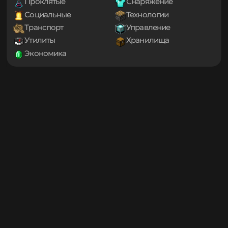
Библиотеки
Генерация мира
1.20.1
1.20
Декорации
Еда
1.19.4
Игровые механики
Магия
1.19.3
Мини-игры
Мобы
1.19.2
1.19.1
Оптимизация
Приключения
1.19
Проклятые
Снаряжение
1.18.2
Социальные
Технологии
1.18.1
Транспорт
Управление
1.18
1.17.1
Утилиты
Хранилища
1.17
Экономика
1.16.5
1.16.4
1.16.3
1.16.2
1.16.1
1.16
1.15.2
1.15.1
1.15