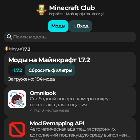
Minecraft Club
Играйте в Майнкрафт по-новому!
Моды
Вход
Моды
1.7.2
Моды на Майнкрафт 1.7.2
1.7.2
Сбросить фильтры
Загружено: 194 мода
Omnilook
Свободный поворот камеры вокруг
персонажа для создания
кинематографичных кадров и осмотра
✓ 1.7.2 • 3 месяца назад
окрестностей без смены направления
взгляда основного героя. Легкий инструмент
Mod Remapping API
для комфортного управления обзором в
Автоматическая адаптация сторонних