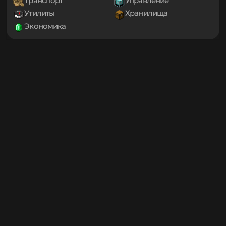
Игровые механики
Магия
1.19.3
Мини-игры
Мобы
1.19.2
1.19.1
Оптимизация
Приключения
1.19
Проклятые
Снаряжение
1.18.2
Социальные
Технологии
1.18.1
Транспорт
Управление
1.18
1.17.1
Утилиты
Хранилища
1.17
Экономика
1.16.5
1.16.4
1.16.3
1.16.2
1.16.1
1.16
1.15.2
1.15.1
1.15
1.14.4
1.14.3
1.14.2