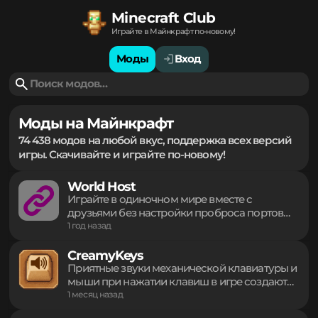
Minecraft Club
Играйте в Майнкрафт по-новому!
Моды
Вход
Моды на Майнкрафт
74 438 модов на любой вкус, поддержка всех версий
игры. Скачивайте и играйте по-новому!
World Host
Играйте в одиночном мире вместе с
друзьями без настройки проброса портов
или запуска выделенного сервера. Система
1 год назад
автоматически создает соединение через
UPnP или надежный прокси-туннель.
CreamyKeys
Приглашайте других игроков напрямую,
Приятные звуки механической клавиатуры и
используя внутренний IP. Делитесь
мыши при нажатии клавиш в игре создают
доступом к своему выживанию в реальном
уникальную атмосферу погружения.
1 месяц назад