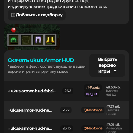
защиту. Гибкие параметры расположения элементов
интерфейса легко редактируются под
индивидуальные предпочтения пользователя.
Добавить в подборку
Выбрать
Скачать uku's Armor HUD
версию
* выберите файл, соответствующий вашей
игры ≡
версии игры и загрузчику модов
48.50 кб.
Fabric
ukus-armor-hud-fabric-0.12.0+mc26.2.jar
26.2
1 месяц
Quilt
назад
47.27 кб.
ukus-armor-hud-neoforge-0.12.0+mc26.2.jar
26.2
Neoforge
1 месяц
назад