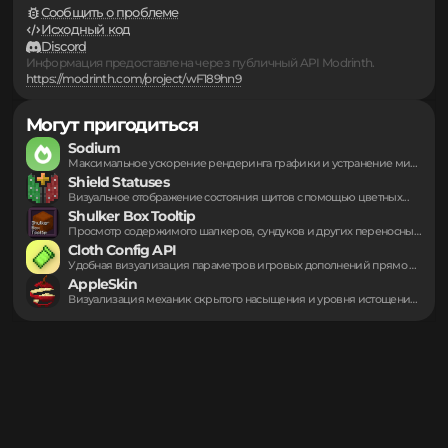
Моды
▪
Серверы
▪
Подборки
▪
...
▪
Ссылки
Сообщить о проблеме
Исходный код
Discord
Информация предоставлена через публичный API Modrinth.
https://modrinth.com/project/wF189hn9
Могут пригодиться
Sodium
Максимальное ускорение рендеринга графики и устранение микрофризов...
Shield Statuses
Визуальное отображение состояния щитов с помощью цветных...
Shulker Box Tooltip
Просмотр содержимого шалкеров, сундуков и других переносных...
Cloth Config API
Удобная визуализация параметров игровых дополнений прямо внутри...
AppleSkin