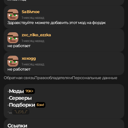
звуком и символом спасает) Это прикольно, и спасибо что
есть на кьюилт!
zxcsakyra_
3 недели назад
имба мод
SaBivnoe
1 месяц назад
Здравствуйте можете добавить этот мод на фордж
zxc_n1ko_ezzka
1 месяц назад
не работает
xoxogg
1 месяц назад
не работает
Обратная связь
Правообладателям
Персональные данные