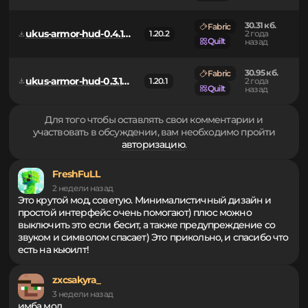
ukus-armor-hud-0.4.4+mc1.20.6.jar
2 года
1.20.6
Quilt
назад
29.66 кб.
Fabric
1.20.3 -
ukus-armor-hud-0.4.2+mc1.20.3.jar
2 года
1.20.4
Quilt
назад
30.31 кб.
Fabric
ukus-armor-hud-0.4.1+mc1.20.2.jar
1.20.2
2 года
Quilt
назад
30.95 кб.
Fabric
ukus-armor-hud-0.3.10+mc1.20.1.jar
1.20.1
2 года
Quilt
назад
Для того чтобы оставлять свои комментарии и
участвовать в обсуждении, вам необходимо пройти
авторизацию
.
FreshFuLL
2 недели назад
Это крутой мод, советую. Минималистичный дизайн и
простой интерфейс очень помогают) плюс можно
выключить это если бесит, а также предупреждение со