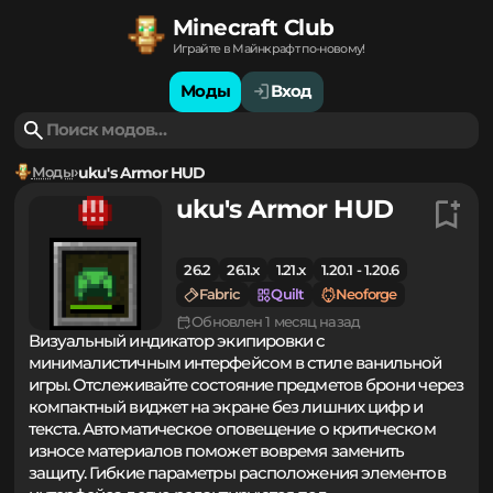
Minecraft Club
Играйте в Майнкрафт по-новому!
Моды
Вход
Моды
uku's Armor HUD
uku's Armor HUD
26.2
26.1.x
1.21.x
1.20.1 - 1.20.6
Fabric
Quilt
Neoforge
Обновлен 1 месяц назад
Визуальный индикатор экипировки с
минималистичным интерфейсом в стиле ванильной
игры. Отслеживайте состояние предметов брони через
компактный виджет на экране без лишних цифр и
текста. Автоматическое оповещение о критическом
износе материалов поможет вовремя заменить