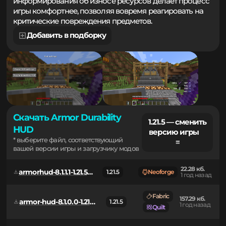
контроль снаряжения. Удобная система
информирования об износе ресурсов делает процесс
игры комфортнее, позволяя вовремя реагировать на
критические повреждения предметов.
Добавить в подборку
Скачать Armor Durability
1.21.5 — сменить
HUD
версию игры
* выберите файл, соответствующий
≡
вашей версии игры и загрузчику модов
22.28 кб.
armorhud-8.1.1.1-1.21.5-neoforge.jar
1.21.5
Neoforge
1 год назад
Fabric
157.29 кб.
armor-hud-8.1.0.0-1.21.5-fabric.jar
1.21.5