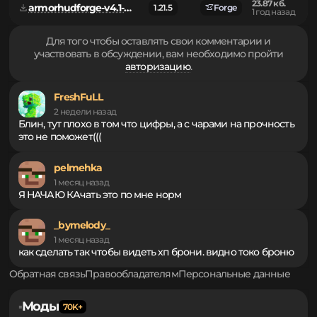
1 год назад
Quilt
23.87 кб.
armorhudforge-v4.1-21.5.jar
1.21.5
Forge
1 год назад
Для того чтобы оставлять свои комментарии и
участвовать в обсуждении, вам необходимо пройти
авторизацию
.
FreshFuLL
2 недели назад
Блин, тут плохо в том что цифры, а с чарами на прочность
это не поможет(((
pelmehka
1 месяц назад
Я НАЧАЮ КАчать это по мне норм
_bymelody_
1 месяц назад
как сделать так чтобы видеть хп брони. видно токо броню