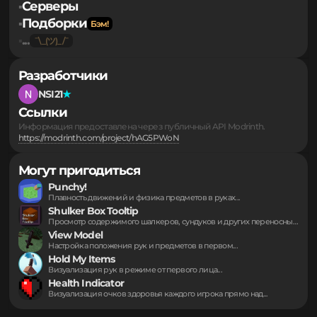
Обратная связь
Правообладателям
Персональные данные
Моды
▪
Серверы
▪
Подборки
▪
...
▪
Разработчики
NSI21
Ссылки
Информация предоставлена через публичный API Modrinth.
https://modrinth.com/project/hAG5PWoN
Могут пригодиться
Punchy!
Плавность движений и физика предметов в руках...
Shulker Box Tooltip
Просмотр содержимого шалкеров, сундуков и других переносных...
View Model
Настройка положения рук и предметов в первом...