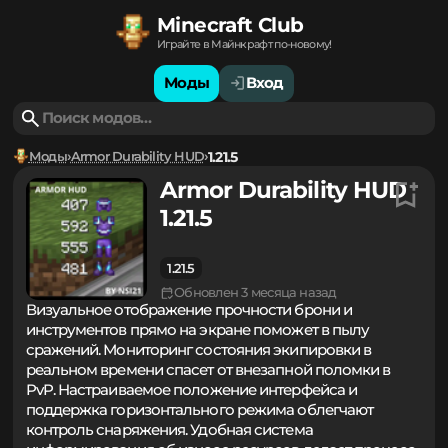
Minecraft Club
Играйте в Майнкрафт по-новому!
Моды
Вход
Моды
Armor Durability HUD
1.21.5
Armor Durability HUD
1.21.5
1.21.5
Обновлен 3 месяца назад
Визуальное отображение прочности брони и
инструментов прямо на экране поможет в пылу
сражений. Мониторинг состояния экипировки в
реальном времени спасет от внезапной поломки в
PvP. Настраиваемое положение интерфейса и
поддержка горизонтального режима облегчают