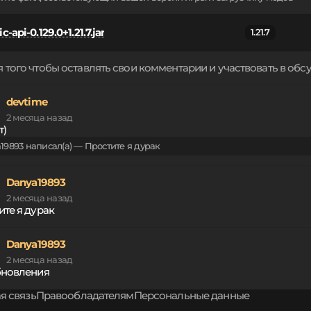
ic-api-0.129.0+1.21.7.jar
1.21.7
 того чтобы оставлять свои комментарии и участвовать в об
devtime
2 месяца назад
т)
19893 написал(а) — Простите я дурак
Danya19893
2 месяца назад
ите я дурак
Danya19893
2 месяца назад
бновления
я связь
Правообладателям
Персональные данные