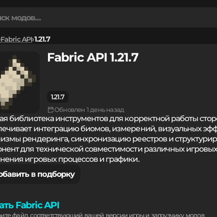
Fabric API
1.21.7
Fabric API 1.21.7
1.21.7
Обновлен 1 день назад
ая библиотека инструментов для корректной работы сто
ечивает интеграцию биомов, измерений, визуальных эфф
измы рендеринга, синхронизацию реестров и структурир
нент для технической совместимости различных игровых
нения игровых процессов и графики.
обавить в подборку
ать Fabric API
рите файл, соответствующий вашей версии игры и загрузчику модов