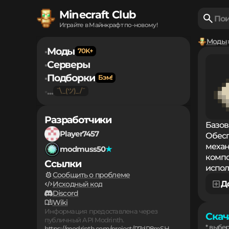
Minecraft Club
Играйте в Майнкрафт по-новому!
Моды
Моды
▪
Серверы
▪
Подборки
▪
...
▪
Разработчики
Базов
Player7457
Обесп
механ
modmuss50
компо
Ссылки
испол
Сообщить о проблеме
Д
Исходный код
Discord
Wiki
Информация предоставлена через
Скач
публичный API Modrinth.
* выбе
https://modrinth.com/project/P7dR8mSH