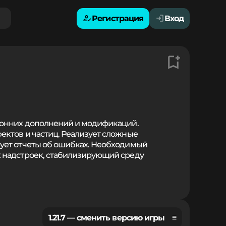
Регистрация
Вход
ронних дополнений и модификаций.
ектов и частиц. Реализует сложные
ует отчеты об ошибках. Необходимый
 надстроек, стабилизирующий среду
1.21.7 — сменить версию игры ≡