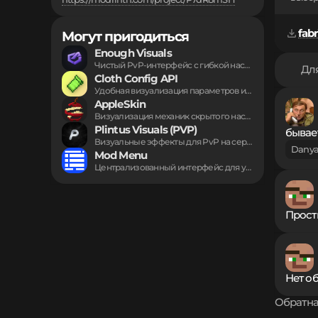
fabr
Могут пригодиться
Enough Visuals
Чистый PvP-интерфейс с гибкой настройкой HUD, таймерами...
Для
Cloth Config API
Удобная визуализация параметров игровых дополнений прямо внутри...
AppleSkin
Визуализация механик скрытого насыщения и уровня истощения...
Plintus Visuals (PVP)
бывае
Визуальные эффекты для PvP на серверах стали...
Danya
Mod Menu
Централизованный интерфейс для управления установленными дополнениями игры....
Прост
Нет о
Обратна