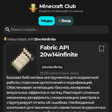
Minecraft Club
Играйте в Майнкрафт по-новому!
Моды
Вход
Моды
Fabric API
20w14infinite
Fabric API
20w14infinite
20w14infinite
Обновлен 3 дня назад
Базовая библиотека инструментов для корректной
работы сторонних дополнений и модификаций.
Обеспечивает интеграцию биомов, измерений,
визуальных эффектов и частиц. Реализует сложные
механизмы рендеринга, синхронизацию реестров и
структурирует отчеты об ошибках. Необходимый