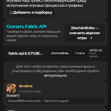
компонент для технической совместимости различных
игровых надстроек, стабилизирующий среду
исполнения игровых процессов и графики.
Добавить в подборку
Скачать Fabric API
20w14infinite —
* выберите файл, соответствующий
сменить версию
вашей версии игры и загрузчику
игры ≡
модов
497.61 кб.
fabric-api-0.5.7%2Bbuild.2-20w14infinite.jar
20w14infinite
Fabric
5 лет
назад
Для того чтобы оставлять свои комментарии и
участвовать в обсуждении, вам необходимо пройти
авторизацию
.
devtime
2 месяца назад
бывает)