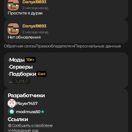
Danya19893 написал(а) — Простите я дурак
Danya19893
2 месяца назад
Простите я дурак
Danya19893
2 месяца назад
Нет обновления
Обратная связь
Правообладателям
Персональные данные
Моды
▪
Серверы
▪
Подборки
▪
...
▪
Разработчики
Player7457
modmuss50