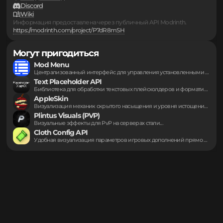
Ссылки
Сообщить о проблеме
Исходный код
Discord
Wiki
Информация предоставлена через публичный API Modrinth.
https://modrinth.com/project/P7dR8mSH
Могут пригодиться
Mod Menu
Централизованный интерфейс для управления установленными дополнениями игры....
Text Placeholder API
Библиотека для обработки текстовых плейсхолдеров и форматирования...
AppleSkin
Визуализация механик скрытого насыщения и уровня истощения...
Plintus Visuals (PVP)
Визуальные эффекты для PvP на серверах стали...
Cloth Config API
Удобная визуализация параметров игровых дополнений прямо внутри...