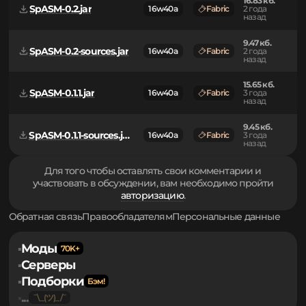
назад
16.83 кб.
SpASM-0.2.jar
16w40a
Fabric
2 года
назад
9.47 кб.
SpASM-0.2-sources.jar
16w40a
Fabric
2 года
назад
15.65 кб.
SpASM-0.1.1.jar
16w40a
Fabric
3 года
назад
9.45 кб.
SpASM-0.1.1-sources.jar
16w40a
Fabric
3 года
назад
Для того чтобы оставлять свои комментарии и
участвовать в обсуждении, вам необходимо пройти
авторизацию
.
Обратная связь
Правообладателям
Персональные данные
Моды
▪