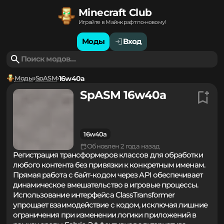
Minecraft Club
Играйте в Майнкрафт по-новому!
Моды
Вход
Моды
SpASM
16w40a
SpASM 16w40a
16w40a
Обновлен 2 года назад
Регистрация трансформеров классов для обработки
любого контента без привязки к конкретным именам.
Прямая работа с байт-кодом через API обеспечивает
динамическое вмешательство в игровые процессы.
Использование интерфейса ClassTransformer
упрощает взаимодействие с кодом, исключая лишние