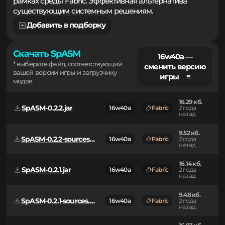
ограничения при изменении логики приложений в
рамках среды Fabric. Эффективная альтернатива
существующим системным решениям.
Добавить в подборку
Скачать SpASM
16w40a —
* выберите файл, соответствующий
сменить версию
вашей версии игры и загрузчику
игры ≡
модов
16.29 кб.
SpASM-0.2.2.jar
16w40a
Fabric
2 года
назад
9.52 кб.
SpASM-0.2.2-sources.jar
16w40a
Fabric
2 года
назад
16.14 кб.
SpASM-0.2.1.jar
16w40a
Fabric
2 года
назад
9.48 кб.
SpASM-0.2.1-sources.jar
16w40a
Fabric
2 года