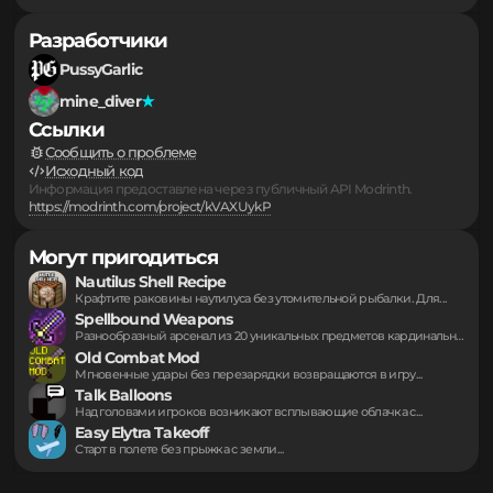
Серверы
▪
Подборки
▪
...
▪
Разработчики
PussyGarlic
mine_diver
Ссылки
Сообщить о проблеме
Исходный код
Информация предоставлена через публичный API Modrinth.
https://modrinth.com/project/kVAXUykP
Могут пригодиться
Nautilus Shell Recipe
Крафтите раковины наутилуса без утомительной рыбалки. Для...
Spellbound Weapons
Разнообразный арсенал из 20 уникальных предметов кардинально...
Old Combat Mod
Мгновенные удары без перезарядки возвращаются в игру...