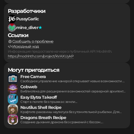
Серверы
▪
Подборки
▪
...
▪
Разработчики
PussyGarlic
mine_diver
Ссылки
Сообщить о проблеме
Исходный код
Информация предоставлена через публичный API Modrinth.
https://modrinth.com/project/kVAXUykP
Могут пригодиться
Free Camera
Свободное управление камерой открывает новые возможности для...
Cobweb
Библиотека для расширения возможностей серверной архитектуры и...
Easy Elytra Takeoff
Старт в полете без прыжка с земли...