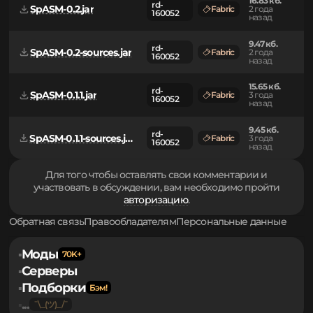
160052
назад
16.83 кб.
rd-
SpASM-0.2.jar
Fabric
2 года
160052
назад
9.47 кб.
rd-
SpASM-0.2-sources.jar
Fabric
2 года
160052
назад
15.65 кб.
rd-
SpASM-0.1.1.jar
Fabric
3 года
160052
назад
9.45 кб.
rd-
SpASM-0.1.1-sources.jar
Fabric
3 года
160052
назад
Для того чтобы оставлять свои комментарии и
участвовать в обсуждении, вам необходимо пройти
авторизацию
.
Обратная связь
Правообладателям
Персональные данные
Моды
▪