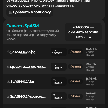
ограничения при изменении логики приложений в
рамках среды Fabric. Эффективная альтернатива
существующим системным решениям.
Добавить в подборку
Скачать SpASM
rd-160052 —
* выберите файл, соответствующий
сменить версию
вашей версии игры и загрузчику
игры ≡
модов
16.29 кб.
rd-
SpASM-0.2.2.jar
Fabric
2 года
160052
назад
9.52 кб.
rd-
SpASM-0.2.2-sources.jar
Fabric
2 года
160052
назад
16.14 кб.
rd-
SpASM-0.2.1.jar
Fabric
2 года
160052
назад
9.48 кб.
rd-
SpASM-0.2.1-sources.jar
Fabric
2 года