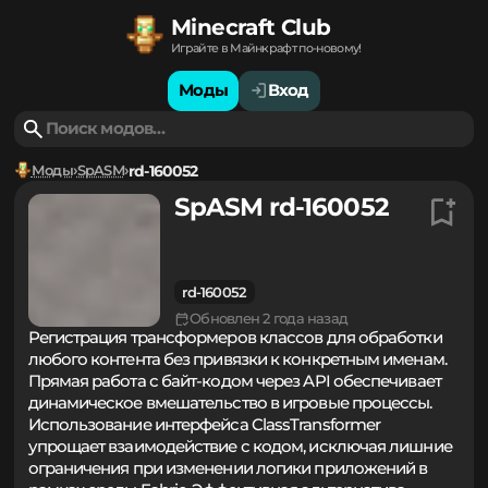
Minecraft Club
Играйте в Майнкрафт по-новому!
Моды
Вход
Моды
SpASM
rd-160052
SpASM rd-160052
rd-160052
Обновлен 2 года назад
Регистрация трансформеров классов для обработки
любого контента без привязки к конкретным именам.
Прямая работа с байт-кодом через API обеспечивает
динамическое вмешательство в игровые процессы.
Использование интерфейса ClassTransformer
упрощает взаимодействие с кодом, исключая лишние