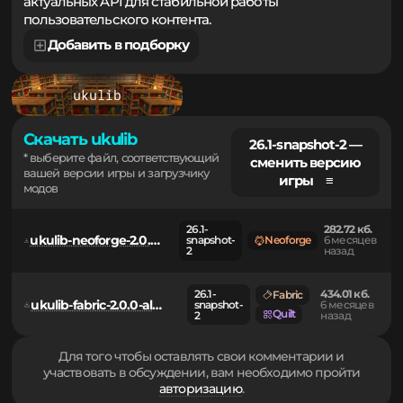
создание комплексных дополнений с поддержкой
актуальных API для стабильной работы
пользовательского контента.
Добавить в подборку
Скачать ukulib
26.1-snapshot-2 —
* выберите файл, соответствующий
сменить версию
вашей версии игры и загрузчику
игры ≡
модов
26.1-
282.72 кб.
ukulib-neoforge-2.0.0-alpha.1+26.1-snapshot-2.jar
snapshot-
Neoforge
6 месяцев
2
назад
26.1-
434.01 кб.
Fabric
ukulib-fabric-2.0.0-alpha.1+26.1-snapshot-2.jar
snapshot-
6 месяцев
Quilt
2
назад
Для того чтобы оставлять свои комментарии и