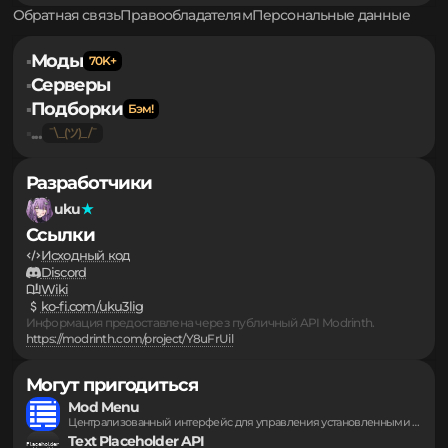
участвовать в обсуждении, вам необходимо пройти
авторизацию
.
Обратная связь
Правообладателям
Персональные данные
Моды
▪
Серверы
▪
Подборки
▪
...
▪
Разработчики
uku
Ссылки
Исходный код
Discord
Wiki
ko-fi.com/uku3lig
Информация предоставлена через публичный API Modrinth.
https://modrinth.com/project/Y8uFrUil