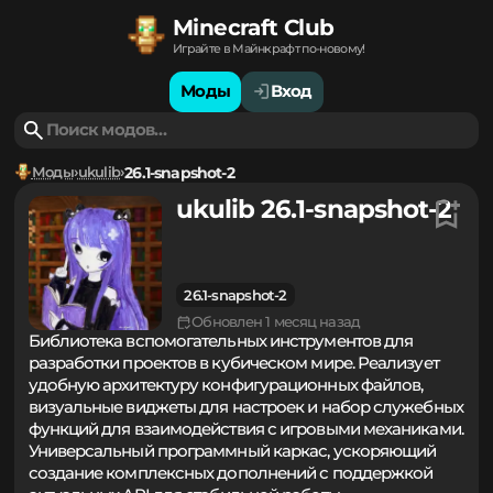
Minecraft Club
Играйте в Майнкрафт по-новому!
Моды
Вход
Моды
ukulib
26.1-snapshot-2
ukulib 26.1-snapshot-2
26.1-snapshot-2
Обновлен 1 месяц назад
Библиотека вспомогательных инструментов для
разработки проектов в кубическом мире. Реализует
удобную архитектуру конфигурационных файлов,
визуальные виджеты для настроек и набор служебных
функций для взаимодействия с игровыми механиками.
Универсальный программный каркас, ускоряющий