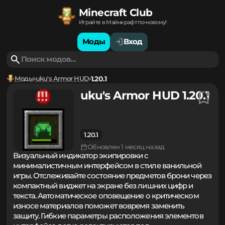
Minecraft Club
Играйте в Майнкрафт по-новому!
Моды
Вход
Моды
uku's Armor HUD
1.20.1
uku's Armor HUD 1.20.1
1.20.1
Обновлен 1 месяц назад
Визуальный индикатор экипировки с
минималистичным интерфейсом в стиле ванильной
игры. Отслеживайте состояние предметов брони через
компактный виджет на экране без лишних цифр и
текста. Автоматическое оповещение о критическом
износе материалов поможет вовремя заменить