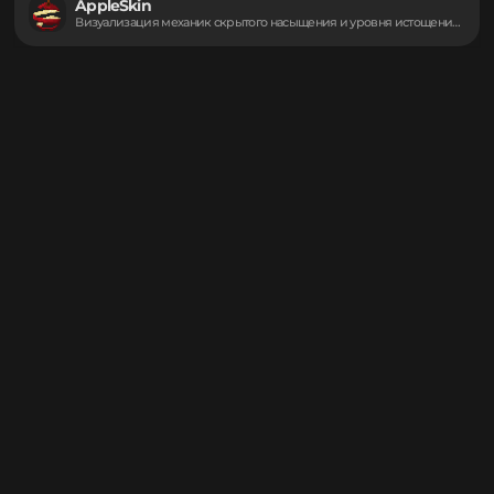
Счетчик активации тотемов бессмертия над головами других...
Armor Durability HUD
Визуальное отображение прочности брони и инструментов прямо...
Sodium
Максимальное ускорение рендеринга графики и устранение микрофризов...
AppleSkin
Визуализация механик скрытого насыщения и уровня истощения...