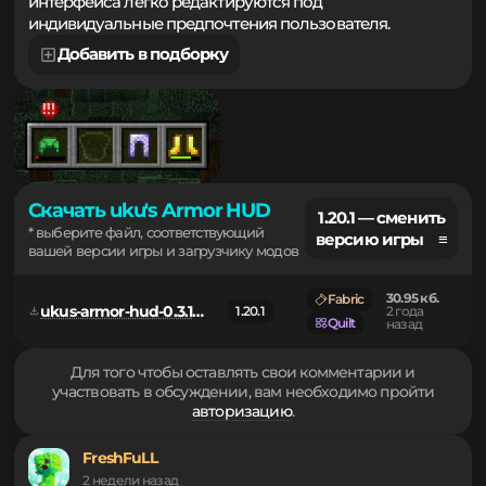
защиту. Гибкие параметры расположения элементов
интерфейса легко редактируются под
индивидуальные предпочтения пользователя.
Добавить в подборку
Скачать uku's Armor HUD
1.20.1 — сменить
* выберите файл, соответствующий
версию игры ≡
вашей версии игры и загрузчику модов
30.95 кб.
Fabric
ukus-armor-hud-0.3.10+mc1.20.1.jar
1.20.1
2 года
Quilt
назад
Для того чтобы оставлять свои комментарии и
участвовать в обсуждении, вам необходимо пройти
авторизацию
.