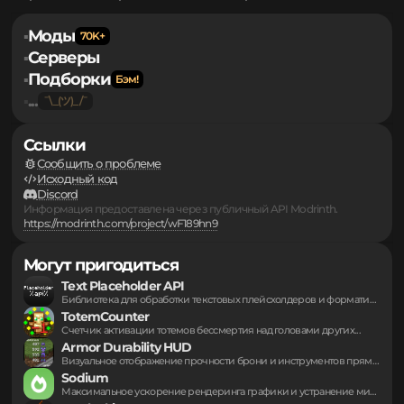
1 месяц назад
не работает
Обратная связь
Правообладателям
Персональные данные
Моды
▪
Серверы
▪
Подборки
▪
...
▪
Ссылки
Сообщить о проблеме
Исходный код
Discord
Информация предоставлена через публичный API Modrinth.
https://modrinth.com/project/wF189hn9
Могут пригодиться
Text Placeholder API
Библиотека для обработки текстовых плейсхолдеров и форматирования...
TotemCounter