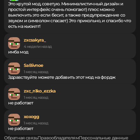
FreshFuLL
2 недели назад
Это крутой мод, советую. Минималистичный дизайн и
простой интерфейс очень помогают) плюс можно
выключить это если бесит, а также предупреждение со
звуком и символом спасает) Это прикольно, и спасибо что
есть на кьюилт!
zxcsakyra_
4 недели назад
имба мод
SaBivnoe
1 месяц назад
Здравствуйте можете добавить этот мод на фордж
zxc_n1ko_ezzka
1 месяц назад
не работает
xoxogg