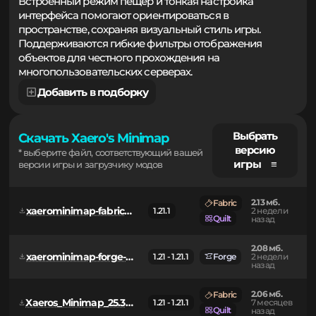
перемещение между важными локациями.
Встроенный режим пещер и тонкая настройка
интерфейса помогают ориентироваться в
пространстве, сохраняя визуальный стиль игры.
Поддерживаются гибкие фильтры отображения
объектов для честного прохождения на
многопользовательских серверах.
Добавить в подборку
Выбрать
Скачать Xaero's Minimap
версию
* выберите файл, соответствующий вашей
игры ≡
версии игры и загрузчику модов
2.13 мб.
Fabric
xaerominimap-fabric-1.21.1-26.4.2.jar
1.21.1
2 недели
Quilt
назад
2.08 мб.
xaerominimap-forge-1.21.1-26.4.2.jar
1.21 - 1.21.1
Forge
2 недели
назад