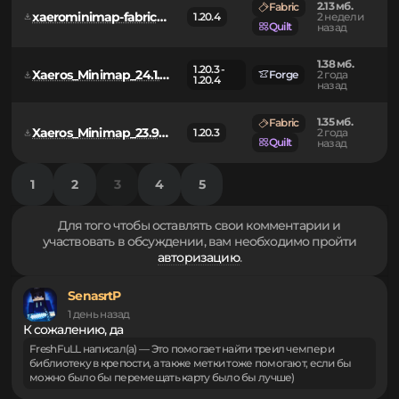
1.41 мб.
Fabric
1.20.3 -
Xaeros_Minimap_24.1.1_Fabric_1.20.4.jar
2 года
1.20.4
Quilt
назад
2.13 мб.
Fabric
xaerominimap-fabric-1.20.4-26.4.2.jar
1.20.4
2 недели
Quilt
назад
1.38 мб.
1.20.3 -
Xaeros_Minimap_24.1.1_Forge_1.20.4.jar
Forge
2 года
1.20.4
назад
1.35 мб.
Fabric
Xaeros_Minimap_23.9.3_Fabric_1.20.3.jar
1.20.3
2 года
Quilt
назад
1
2
3
4
5
Для того чтобы оставлять свои комментарии и
участвовать в обсуждении, вам необходимо пройти
авторизацию
.
SenasrtP