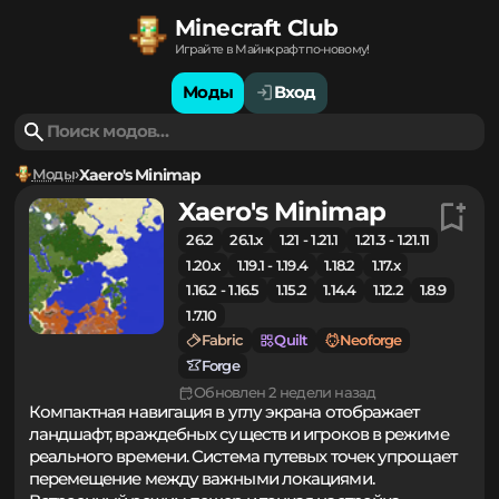
Minecraft Club
Играйте в Майнкрафт по-новому!
Моды
Вход
Моды
Xaero's Minimap
Xaero's Minimap
26.2
26.1.x
1.21 - 1.21.1
1.21.3 - 1.21.11
1.20.x
1.19.1 - 1.19.4
1.18.2
1.17.x
1.16.2 - 1.16.5
1.15.2
1.14.4
1.12.2
1.8.9
1.7.10
Fabric
Quilt
Neoforge
Forge
Обновлен 2 недели назад
Компактная навигация в углу экрана отображает
ландшафт, враждебных существ и игроков в режиме
реального времени. Система путевых точек упрощает