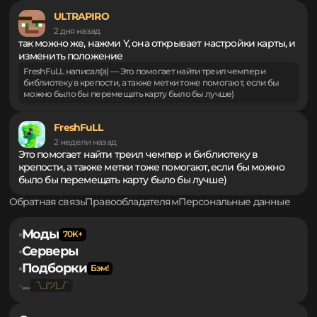
1 день назад
К сожалению, да
FreshFuLL написал(а) — Это помогает найти треил чемпер и
библиотеку в крепости, а также метки тоже помогают, если бы
можно было бы перемещать карту было бы лучше)
ULTRAPIRO
2 дня назад
так можно же, нажми Y, она открывает настройки карты, и
изменить положение
FreshFuLL написал(а) — Это помогает найти треил чемпер и
библиотеку в крепости, а также метки тоже помогают, если бы
можно было бы перемещать карту было бы лучше)
FreshFuLL
2 недели назад
Это помогает найти треил чемпер и библиотеку в
крепости, а также метки тоже помогают, если бы можно
было бы перемещать карту было бы лучше)
Обратная связь
Правообладателям
Персональные данные