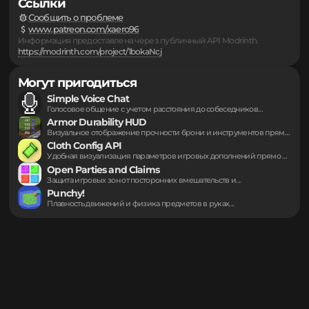
Моды
▪
Серверы
▪
Подборки
▪
...
▪
Ссылки
Сообщить о проблеме
www.patreon.com/xaero96
Информация предоставлена через публичный API Modrinth.
https://modrinth.com/project/1bokaNcj
Могут пригодиться
Simple Voice Chat
Голосовое общение с учетом расстояния до собеседников...
Armor Durability HUD
Визуальное отображение прочности брони и инструментов прямо...
Cloth Config API
Удобная визуализация параметров игровых дополнений прямо внутри...
Open Parties and Claims
Защита игровых зон от посторонних вмешательств и...
Punchy!