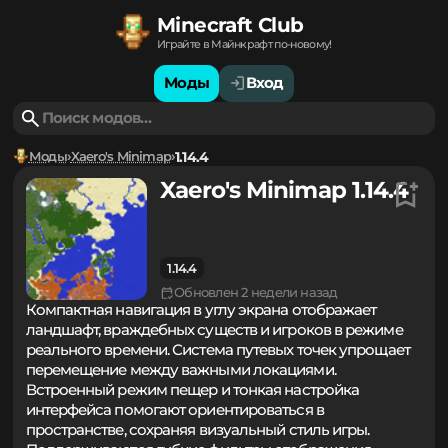
Minecraft Club
Играйте в Майнкрафт по-новому!
Моды
Вход
Моды
Xaero's Minimap
1.14.4
Xaero's Minimap 1.14.4
1.14.4
Обновлен 2 недели назад
Компактная навигация в углу экрана отображает
ландшафт, враждебных существ и игроков в режиме
реального времени. Система путевых точек упрощает
перемещение между важными локациями.
Встроенный режим пещер и тонкая настройка
интерфейса помогают ориентироваться в