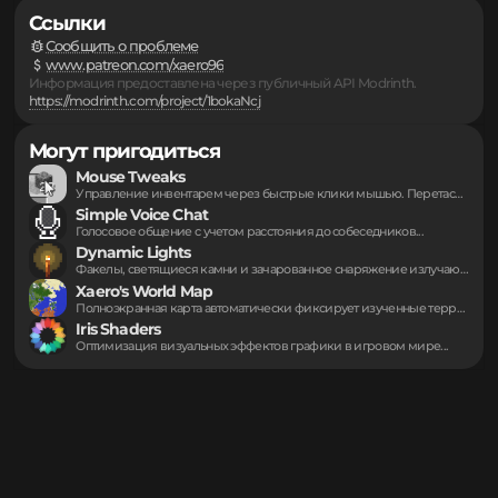
Подборки
▪
...
▪
Ссылки
Сообщить о проблеме
www.patreon.com/xaero96
Информация предоставлена через публичный API Modrinth.
https://modrinth.com/project/1bokaNcj
Могут пригодиться
Mouse Tweaks
Управление инвентарем через быстрые клики мышью. Перетаскивание...
Simple Voice Chat
Голосовое общение с учетом расстояния до собеседников...
Dynamic Lights
Факелы, светящиеся камни и зачарованное снаряжение излучают...
Xaero's World Map
Полноэкранная карта автоматически фиксирует изученные территории, отображая...
Iris Shaders
Оптимизация визуальных эффектов графики в игровом мире...