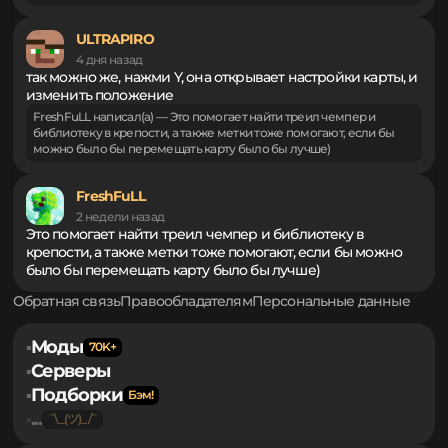
FreshFuLL написал(а) — Это помогает найти треил чемпер и
библиотеку в крепости, а также метки тоже помогают, если бы
можно было бы перемещать карту было бы лучше)
ULTRAPIRO
4 дня назад
так можно же, нажми Y, она открывает настройки карты, и
изменить положение
FreshFuLL написал(а) — Это помогает найти треил чемпер и
библиотеку в крепости, а также метки тоже помогают, если бы
можно было бы перемещать карту было бы лучше)
FreshFuLL
2 недели назад
Это помогает найти треил чемпер и библиотеку в
крепости, а также метки тоже помогают, если бы можно
было бы перемещать карту было бы лучше)
Обратная связь
Правообладателям
Персональные данные
Моды
▪
Серверы
▪