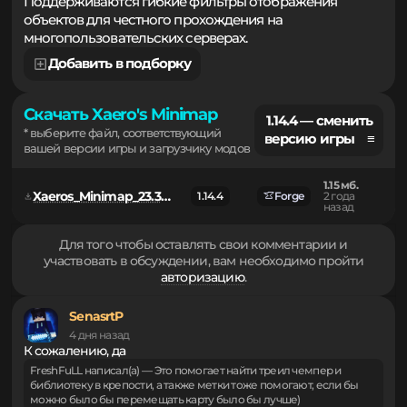
пространстве, сохраняя визуальный стиль игры.
Поддерживаются гибкие фильтры отображения
объектов для честного прохождения на
многопользовательских серверах.
Добавить в подборку
Скачать Xaero's Minimap
1.14.4 — сменить
* выберите файл, соответствующий
версию игры ≡
вашей версии игры и загрузчику модов
1.15 мб.
Xaeros_Minimap_23.3.14_Forge_1.14.4.jar
1.14.4
Forge
2 года
назад
Для того чтобы оставлять свои комментарии и
участвовать в обсуждении, вам необходимо пройти
авторизацию
.
SenasrtP
4 дня назад
К сожалению, да