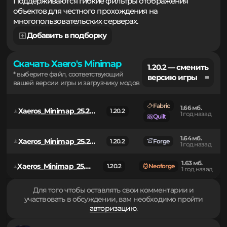
пространстве, сохраняя визуальный стиль игры.
Поддерживаются гибкие фильтры отображения
объектов для честного прохождения на
многопользовательских серверах.
Добавить в подборку
Скачать Xaero's Minimap
1.20.2 — сменить
* выберите файл, соответствующий
версию игры ≡
вашей версии игры и загрузчику модов
Fabric
1.66 мб.
Xaeros_Minimap_25.2.10_Fabric_1.20.2.jar
1.20.2
1 год назад
Quilt
1.64 мб.
Xaeros_Minimap_25.2.10_Forge_1.20.2.jar
1.20.2
Forge
1 год назад
1.63 мб.
Xaeros_Minimap_25.2.10_NeoForge_1.20.2.jar
1.20.2
Neoforge
1 год назад
Для того чтобы оставлять свои комментарии и
участвовать в обсуждении, вам необходимо пройти