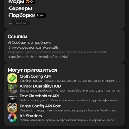
Обратная связь
Правообладателям
Персональные данные
Моды
▪
Серверы
▪
Подборки
▪
...
▪
Ссылки
Сообщить о проблеме
www.patreon.com/xaero96
Информация предоставлена через публичный API Modrinth.
https://modrinth.com/project/1bokaNcj
Могут пригодиться
Cloth Config API
Удобная визуализация параметров игровых дополнений прямо внутри...
Armor Durability HUD
Визуальное отображение прочности брони и инструментов прямо...
Text Placeholder API
Библиотека для обработки текстовых плейсхолдеров и форматирования...