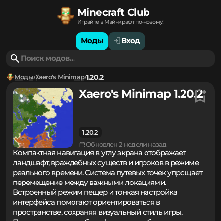
Minecraft Club
Играйте в Майнкрафт по-новому!
Моды
Вход
Моды
Xaero's Minimap
1.20.2
Xaero's Minimap 1.20.2
1.20.2
Обновлен 2 недели назад
Компактная навигация в углу экрана отображает
ландшафт, враждебных существ и игроков в режиме
реального времени. Система путевых точек упрощает
перемещение между важными локациями.
Встроенный режим пещер и тонкая настройка
интерфейса помогают ориентироваться в