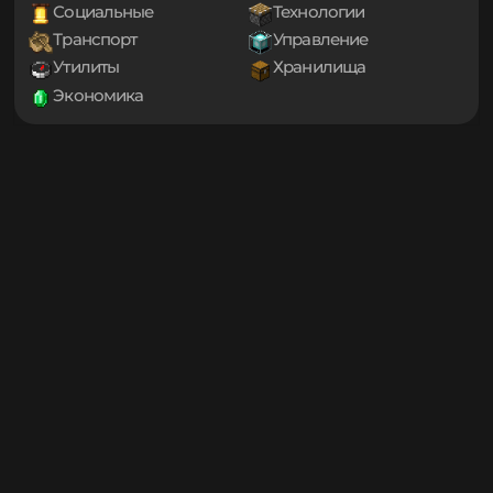
1.20
Декорации
Еда
1.19.4
Игровые механики
Магия
1.19.3
Мини-игры
Мобы
1.19.2
1.19.1
Оптимизация
Приключения
1.19
Проклятые
Снаряжение
1.18.2
Социальные
Технологии
1.18.1
Транспорт
Управление
1.18
1.17.1
Утилиты
Хранилища
1.17
Экономика
1.16.5
1.16.4
1.16.3
1.16.2
1.16.1
1.16
1.15.2
1.15.1
1.15
1.14.4