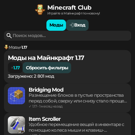
Minecraft Club
Играйте в Майнкрафт по-новому!
Моды
Вход
Моды
1.17
Моды на Майнкрафт 1.17
1.17
Сбросить фильтры
Загружено: 2 801 мод
Bridging Mod
Размещение блоков в пустые пространства
перед собой, сверху или снизу стало проще.
Механика Reach-around Placement упрощает
✓ 1.17 • 1 месяц назад
строительство мостов в воздухе, копируя
функционал Bedrock Edition. Специальный
Item Scroller
прицел точно указывает точку установки
Удобное перемещение вещей в инвентаре с