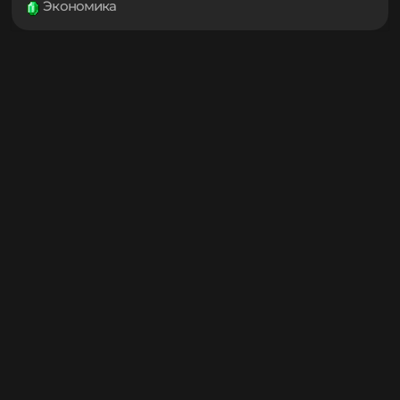
1.18.2
Социальные
Технологии
1.18.1
Транспорт
Управление
1.18
1.17.1
Утилиты
Хранилища
1.17
Экономика
1.16.5
1.16.4
1.16.3
1.16.2
1.16.1
1.16
1.15.2
1.15.1
1.15
1.14.4
1.14.3
1.14.2
1.14.1
1.14
1.13.2
1.13.1