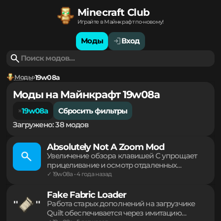
Minecraft Club
Играйте в Майнкрафт по-новому!
Моды
Вход
Моды
19w08a
Моды на Майнкрафт 19w08a
19w08a
Сбросить фильтры
Загружено: 38 модов
Absolutely Not A Zoom Mod
Увеличение обзора клавишей C упрощает
прицеливание и осмотр отдаленных
объектов. Легкий инструмент на основе
✓ 19w08a • 4 года назад
одного миксина работает сугубо на стороне
клиента, не затрагивая ядро игры и не
Fake Fabric Loader
конфликтуя с графическими библиотеками.
Работа старых дополнений на загрузчике