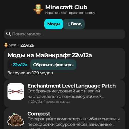
Minecraft Club
Играйте в Майнкрафт по-новому!
Моды
Вход
Моды
22w12a
Моды на Майнкрафт 22w12a
22w12a
Сбросить фильтры
Загружено: 129 модов
Enchantment Level Language Patch
Отображение уровней чар и зелий
настраивается с помощью удобных
шаблонов. Вместо сложных обозначений в
✓ 22w12a • 1 неделю назад
игре появятся привычные арабские цифры,
римские символы или иероглифы.
Compost
Инструмент меняет стандартные текстовые
Превращайте компостеры в гибкие системы