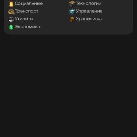
1.20
Декорации
Еда
1.19.4
Игровые механики
Магия
1.19.3
Мини-игры
Мобы
1.19.2
1.19.1
Оптимизация
Приключения
1.19
Проклятые
Снаряжение
1.18.2
Социальные
Технологии
1.18.1
Транспорт
Управление
1.18
1.17.1
Утилиты
Хранилища
1.17
Экономика
1.16.5
1.16.4
1.16.3
1.16.2
1.16.1
1.16
1.15.2
1.15.1
1.15
1.14.4