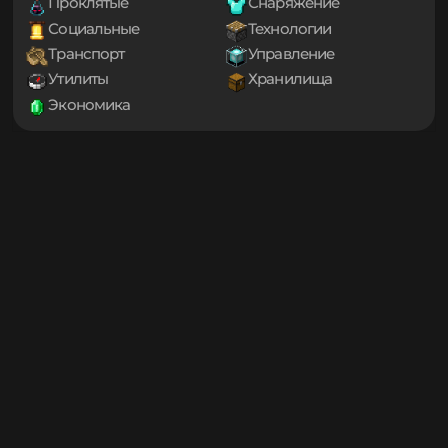
Библиотеки
Генерация мира
1.20.1
1.20
Декорации
Еда
1.19.4
Игровые механики
Магия
1.19.3
Мини-игры
Мобы
1.19.2
1.19.1
Оптимизация
Приключения
1.19
Проклятые
Снаряжение
1.18.2
Социальные
Технологии
1.18.1
Транспорт
Управление
1.18
1.17.1
Утилиты
Хранилища
1.17
Экономика
1.16.5
1.16.4
1.16.3
1.16.2
1.16.1
1.16
1.15.2
1.15.1
1.15