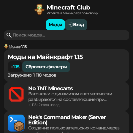
Minecraft Club
Играйте в Майнкрафт по-новому!
Моды
Вход
Моды
1.15
Моды на Майнкрафт 1.15
1.15
Сбросить фильтры
Загружено: 1 118 модов
No TNT Minecarts
Вагонетки с динамитом автоматически
разбираются на составляющие при
попадании в инвентарь игрока. За каждый
✓ 1.15 • 2 года назад
подобный предмет возвращается один блок
взрывчатки и одна стандартная рельсовая
Nek's Command Maker (Server
Edition)
вагонетка. Механика распространяется