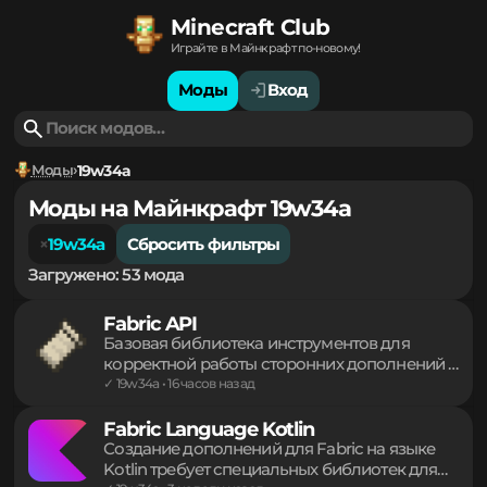
Minecraft Club
Играйте в Майнкрафт по-новому!
Моды
Вход
Моды
19w34a
Моды на Майнкрафт 19w34a
19w34a
Сбросить фильтры
Загружено: 53 мода
Fabric API
Базовая библиотека инструментов для
корректной работы сторонних дополнений и
модификаций. Обеспечивает интеграцию
✓ 19w34a • 16 часов назад
биомов, измерений, визуальных эффектов и
частиц. Реализует сложные механизмы
Fabric Language Kotlin
рендеринга, синхронизацию реестров и
Создание дополнений для Fabric на языке