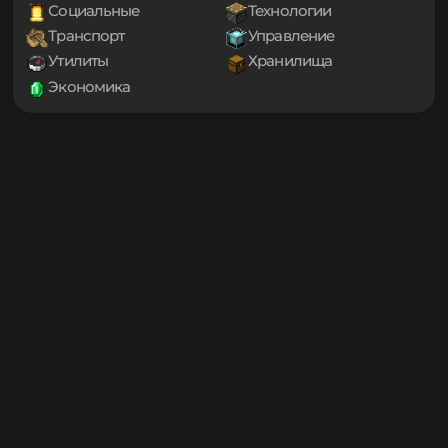
1.20
Декорации
Еда
1.19.4
Игровые механики
Магия
1.19.3
Мини-игры
Мобы
1.19.2
1.19.1
Оптимизация
Приключения
1.19
Проклятые
Снаряжение
1.18.2
Социальные
Технологии
1.18.1
Транспорт
Управление
1.18
1.17.1
Утилиты
Хранилища
1.17
Экономика
1.16.5
1.16.4
1.16.3
1.16.2
1.16.1
1.16
1.15.2
1.15.1
1.15
1.14.4