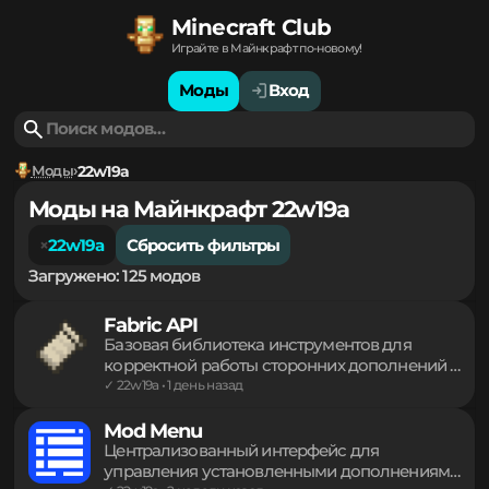
Minecraft Club
Играйте в Майнкрафт по-новому!
Моды
Вход
Моды
22w19a
Моды на Майнкрафт 22w19a
22w19a
Сбросить фильтры
Загружено: 125 модов
Fabric API
Базовая библиотека инструментов для
корректной работы сторонних дополнений и
модификаций. Обеспечивает интеграцию
✓ 22w19a • 1 день назад
биомов, измерений, визуальных эффектов и
частиц. Реализует сложные механизмы
Mod Menu
рендеринга, синхронизацию реестров и
Централизованный интерфейс для