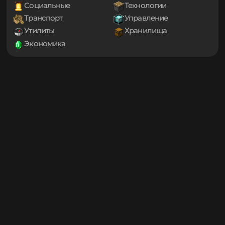
1.20
Декорации
Еда
1.19.4
Игровые механики
Магия
1.19.3
Мини-игры
Мобы
1.19.2
1.19.1
Оптимизация
Приключения
1.19
Проклятые
Снаряжение
1.18.2
Социальные
Технологии
1.18.1
Транспорт
Управление
1.18
1.17.1
Утилиты
Хранилища
1.17
Экономика
1.16.5
1.16.4
1.16.3
1.16.2
1.16.1
1.16
1.15.2
1.15.1
1.15
1.14.4