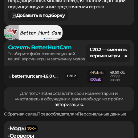
как классического стиля наклона, так и
нетрадиционных множителей для полной адаптации
под индивидуальные предпочтения игрока.
Добавить в подборку
Скачать BetterHurtCam
1.20.2 — сменить
* выберите файл, соответствующий
версию игры ≡
вашей версии игры и загрузчику модов
49.50 кб.
Fabric
betterhurtcam-1.6.0+mc1.20.2.jar
1.20.2
2 года
Quilt
назад
Для того чтобы оставлять свои комментарии и
участвовать в обсуждении, вам необходимо пройти
авторизацию
.
Обратная связь
Правообладателям
Персональные данные