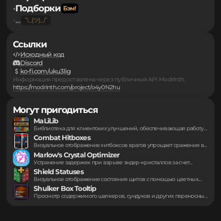
Моды
▪
Серверы
▪
Подборки
▪
...
▪
Ссылки
Исходный код
Discord
ko-fi.com/uku3lig
Информация предоставлена через публичный API Modrinth.
https://modrinth.com/project/o4y0N2hu
Могут пригодиться
MaLiLib
Библиотека для клиентских улучшений, обеспечивающая работу вспомогательных...
Combat Hitboxes
Визуальное отображение хитбоксов врагов упрощает сражения в...
Marlow's Crystal Optimizer
Устранение задержек при взрыве эндер-кристаллов за счет...
Shield Statuses
Визуальное отображение состояния щитов с помощью цветных...