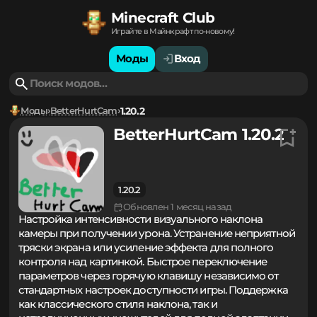
Minecraft Club
Играйте в Майнкрафт по-новому!
Моды
Вход
Моды
BetterHurtCam
1.20.2
BetterHurtCam 1.20.2
1.20.2
Обновлен 1 месяц назад
Настройка интенсивности визуального наклона
камеры при получении урона. Устранение неприятной
тряски экрана или усиление эффекта для полного
контроля над картинкой. Быстрое переключение
параметров через горячую клавишу независимо от
стандартных настроек доступности игры. Поддержка