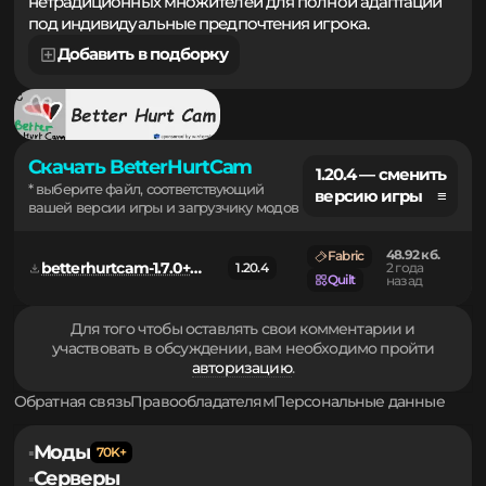
как классического стиля наклона, так и
нетрадиционных множителей для полной адаптации
под индивидуальные предпочтения игрока.
Добавить в подборку
Скачать BetterHurtCam
1.20.4 — сменить
* выберите файл, соответствующий
версию игры ≡
вашей версии игры и загрузчику модов
48.92 кб.
Fabric
betterhurtcam-1.7.0+mc1.20.3.jar
1.20.4
2 года
Quilt
назад
Для того чтобы оставлять свои комментарии и
участвовать в обсуждении, вам необходимо пройти
авторизацию
.
Обратная связь
Правообладателям
Персональные данные