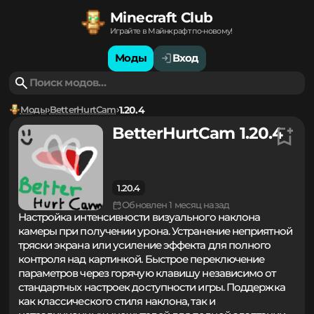
Minecraft Club
Играйте в Майнкрафт по-новому!
Моды
Вход
Моды
BetterHurtCam
1.20.4
BetterHurtCam 1.20.4
1.20.4
Обновлен 1 месяц назад
Настройка интенсивности визуального наклона
камеры при получении урона. Устранение неприятной
тряски экрана или усиление эффекта для полного
контроля над картинкой. Быстрое переключение
параметров через горячую клавишу независимо от
стандартных настроек доступности игры. Поддержка