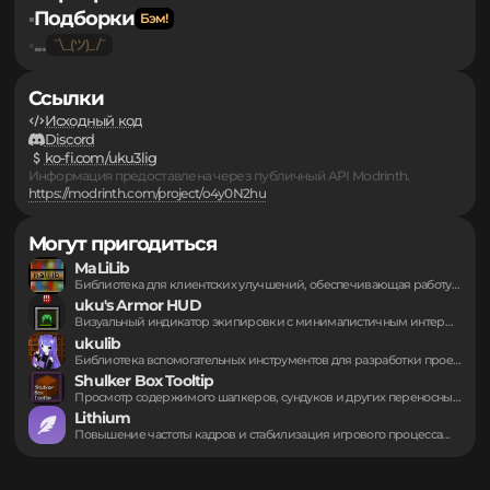
Моды
▪
Серверы
▪
Подборки
▪
...
▪
Ссылки
Исходный код
Discord
ko-fi.com/uku3lig
Информация предоставлена через публичный API Modrinth.
https://modrinth.com/project/o4y0N2hu
Могут пригодиться
MaLiLib
Библиотека для клиентских улучшений, обеспечивающая работу вспомогательных...
uku's Armor HUD
Визуальный индикатор экипировки с минималистичным интерфейсом в...
ukulib
Библиотека вспомогательных инструментов для разработки проектов в...
Shulker Box Tooltip
Просмотр содержимого шалкеров, сундуков и других переносных...