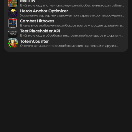
https://modrinth.com/project/o4y0N2hu
Могут пригодиться
MaLiLib
Библиотека для клиентских улучшений, обеспечивающая работу вспомогательных...
Hero's Anchor Optimizer
Устранение серверных задержек при взрыве якоря возрождения....
Combat Hitboxes
Визуальное отображение хитбоксов врагов упрощает сражения в...
Text Placeholder API
Библиотека для обработки текстовых плейсхолдеров и форматирования...
TotemCounter
Счетчик активации тотемов бессмертия над головами других...