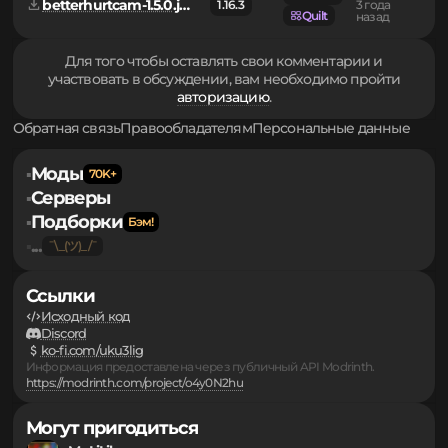
82.90 кб.
Fabric
betterhurtcam-1.5.0.jar
1.16.3
3 года
Quilt
назад
Для того чтобы оставлять свои комментарии и
участвовать в обсуждении, вам необходимо пройти
авторизацию
.
Обратная связь
Правообладателям
Персональные данные
Моды
▪
Серверы
▪
Подборки
▪
...
▪
Ссылки
Исходный код
Discord
ko-fi.com/uku3lig
Информация предоставлена через публичный API Modrinth.