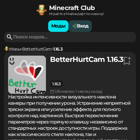
Minecraft Club
Играйте в Майнкрафт по-новому!
Моды
Вход
Моды
BetterHurtCam
1.16.3
BetterHurtCam 1.16.3
1.16.3
Обновлен 1 месяц назад
Настройка интенсивности визуального наклона
камеры при получении урона. Устранение неприятной
тряски экрана или усиление эффекта для полного
контроля над картинкой. Быстрое переключение
параметров через горячую клавишу независимо от
стандартных настроек доступности игры. Поддержка