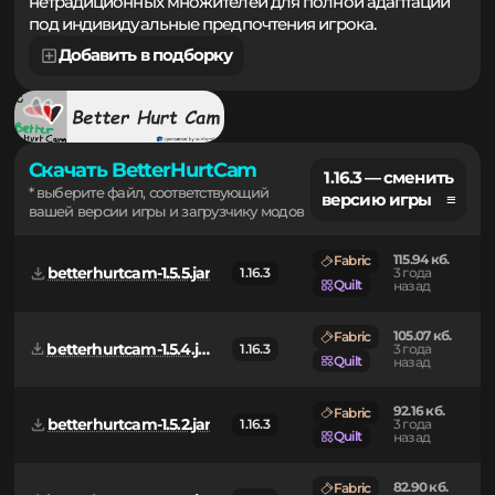
как классического стиля наклона, так и
нетрадиционных множителей для полной адаптации
под индивидуальные предпочтения игрока.
Добавить в подборку
Скачать BetterHurtCam
1.16.3 — сменить
* выберите файл, соответствующий
версию игры ≡
вашей версии игры и загрузчику модов
115.94 кб.
Fabric
betterhurtcam-1.5.5.jar
1.16.3
3 года
Quilt
назад
105.07 кб.
Fabric
betterhurtcam-1.5.4.jar
1.16.3
3 года
Quilt
назад
92.16 кб.
Fabric
betterhurtcam-1.5.2.jar
1.16.3
3 года
Quilt
назад