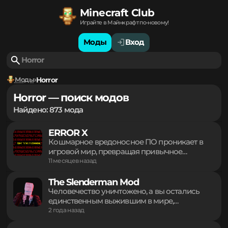
Minecraft Club
Играйте в Майнкрафт по-новому!
Моды
Вход
Моды
Horror
Horror — поиск модов
Найдено: 873 мода
ERROR X
Кошмарное вредоносное ПО проникает в
игровой мир, превращая привычное
выживание в ад. Циклические события
11 месяцев назад
вызывают жутких сущностей, преследующих
игрока в ночное время. Глючные монстры
The Slenderman Mod
атакуют мобов, сопровождаясь пугающими
Человечество уничтожено, а вы остались
звуками, вспышками и перехватом
единственным выжившим в мире,
управления окон ОС. Будьте осторожны,
наводненном Слендерменами. Эти жуткие
2 года назад