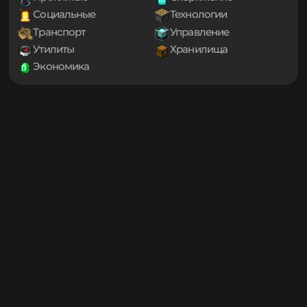
Библиотеки
Генерация мира
1.20.1
1.20
Декорации
Еда
1.19.4
Игровые механики
Магия
1.19.3
Мини-игры
Мобы
1.19.2
1.19.1
Оптимизация
Приключения
1.19
Проклятые
Снаряжение
1.18.2
Социальные
Технологии
1.18.1
Транспорт
Управление
1.18
1.17.1
Утилиты
Хранилища
1.17
Экономика
1.16.5
1.16.4
1.16.3
1.16.2
1.16.1
1.16
1.15.2
1.15.1
1.15
1.14.4