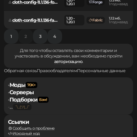
1.11 мб.
cloth-config-12.0.107-fabric.jar
23w31a
Fabric
3 года
назад
1.20 -
1.13 мб.
cloth-config-11.1.136-forge.jar
Forge
1.20.1
1 год назад
1.20 -
1.12 мб.
cloth-config-11.1.136-fabric.jar
Fabric
1.20.1
1 год назад
1
2
3
4
Для того чтобы оставлять свои комментарии и
участвовать в обсуждении, вам необходимо пройти
авторизацию
.
Обратная связь
Правообладателям
Персональные данные
Моды
▪
Серверы
▪
Подборки
▪