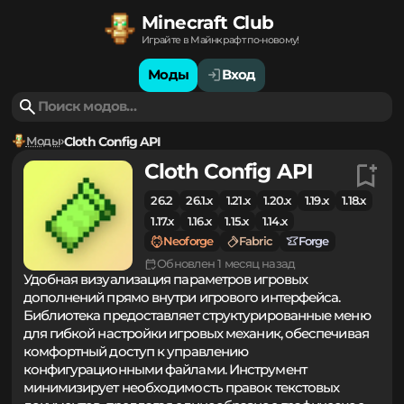
Minecraft Club
Играйте в Майнкрафт по-новому!
Моды
Вход
Моды
Cloth Config API
Cloth Config API
26.2
26.1.x
1.21.x
1.20.x
1.19.x
1.18.x
1.17.x
1.16.x
1.15.x
1.14.x
Neoforge
Fabric
Forge
Обновлен 1 месяц назад
Удобная визуализация параметров игровых
дополнений прямо внутри игрового интерфейса.
Библиотека предоставляет структурированные меню
для гибкой настройки игровых механик, обеспечивая
комфортный доступ к управлению
конфигурационными файлами. Инструмент