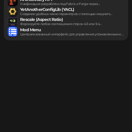
Могут пригодиться
Sodium
Максимальное ускорение рендеринга графики и устранение микрофризов...
Architectury API
Унификация разработки под Fabric и Forge через...
YetAnotherConfigLib (YACL)
Создание удобных меню параметров с помощью мощного...
Rescale (Aspect Ratio)
Форсируйте любое соотношение сторон 4:3 или 5:4...
Mod Menu
Централизованный интерфейс для управления установленными дополнениями игры....