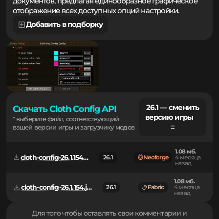
минимизирует необходимость правок текстовых
документов, предлагая единообразное графическое
отображение всех доступных опций настройки.
Добавить в подборку
26.1 — сменить
Скачать Cloth Config API
версию игры
* выберите файл, соответствующий
≡
вашей версии игры и загрузчику модов
1.08 мб.
cloth-config-26.1.154.jar
26.1
Neoforge
4 месяца
назад
1.08 мб.
cloth-config-26.1.154.jar
26.1
Fabric
4 месяца
назад