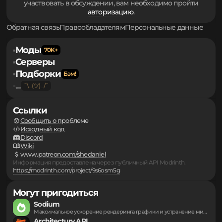
Для того чтобы оставлять свои комментарии и
участвовать в обсуждении, вам необходимо пройти
авторизацию
.
Обратная связь
Правообладателям
Персональные данные
Моды
▪
Серверы
▪
Подборки
▪
...
▪
Ссылки
Сообщить о проблеме
Исходный код
Discord
Wiki
www.patreon.com/shedaniel
Информация предоставлена через публичный API Modrinth.
https://modrinth.com/project/9s6osm5g