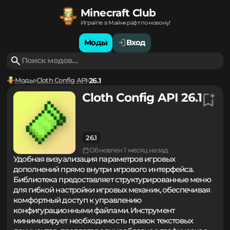
Minecraft Club
Играйте в Майнкрафт по-новому!
Моды
Вход
Моды
Cloth Config API
26.1
Cloth Config API 26.1
26.1
Обновлен 1 месяц назад
Удобная визуализация параметров игровых
дополнений прямо внутри игрового интерфейса.
Библиотека предоставляет структурированные меню
для гибкой настройки игровых механик, обеспечивая
комфортный доступ к управлению
конфигурационными файлами. Инструмент