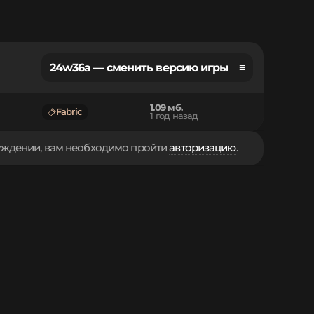
24w36a — сменить версию игры ≡
1.09 мб.
Fabric
1 год назад
суждении, вам необходимо пройти
авторизацию
.