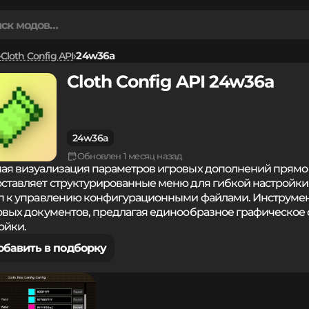
Cloth Config API
24w36a
Cloth Config API 24w36a
24w36a
Обновлен 1 месяц назад
ая визуализация параметров игровых дополнений прямо 
ставляет структурированные меню для гибкой настройк
п к управлению конфигурационными файлами. Инструме
овых документов, предлагая единообразное графическое
ойки.
обавить в подборку