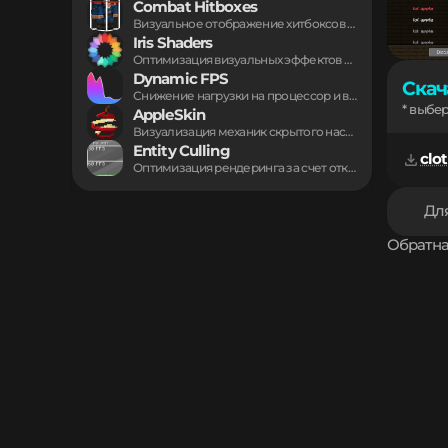
Combat Hitboxes
Визуальное отображение хитбоксов врагов упрощает сражения в...
Iris Shaders
Оптимизация визуальных эффектов графики в игровом мире...
Dynamic FPS
Скач
Снижение нагрузки на процессор и видеокарту при...
* выбе
AppleSkin
Визуализация механик скрытого насыщения и уровня истощения...
Entity Culling
clot
Оптимизация рендеринга за счет отключения прорисовки объектов,...
Для
Обратна