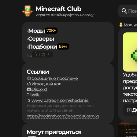
Minecraft Club
Играйте в Майнкрафт по-новому!
Моды
Моды
▪
Серверы
▪
Подборки
▪
...
▪
Ссылки
Удобн
Сообщить о проблеме
предо
Исходный код
досту
Discord
текст
Wiki
www.patreon.com/shedaniel
настр
Информация предоставлена через
Д
публичный API Modrinth.
https://modrinth.com/project/9s6osm5g
Могут пригодиться