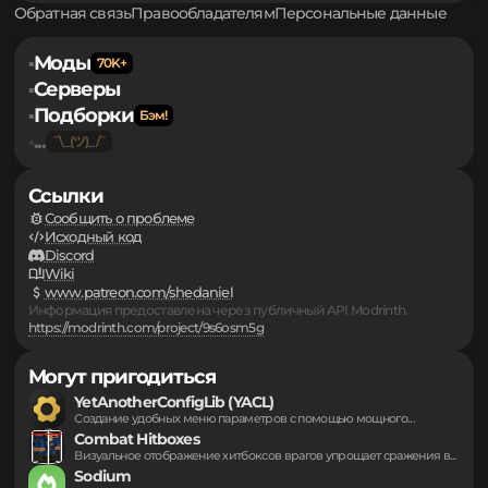
участвовать в обсуждении, вам необходимо пройти
авторизацию
.
Обратная связь
Правообладателям
Персональные данные
Моды
▪
Серверы
▪
Подборки
▪
...
▪
Ссылки
Сообщить о проблеме
Исходный код
Discord
Wiki
www.patreon.com/shedaniel
Информация предоставлена через публичный API Modrinth.
https://modrinth.com/project/9s6osm5g
Могут пригодиться
YetAnotherConfigLib (YACL)