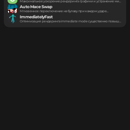
Создание удобных меню параметров с помощью мощного...
Combat Hitboxes
Визуальное отображение хитбоксов врагов упрощает сражения в...
Sodium
Максимальное ускорение рендеринга графики и устранение микрофризов...
Auto Mace Swap
Мгновенное переключение на булаву при каждом ударе...
ImmediatelyFast
Оптимизация рендеринга immediate mode существенно повышает частоту...