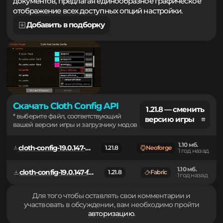
минимизирует необходимость правок текстовых
документов, предлагая единообразное графическое
отображение всех доступных опций настройки.
Добавить в подборку
Скачать Cloth Config API
1.21.8 — сменить
* выберите файл, соответствующий
версию игры ≡
вашей версии игры и загрузчику модов
1.10 мб.
cloth-config-19.0.147-neoforge.jar
1.21.8
Neoforge
1 год назад
1.10 мб.
cloth-config-19.0.147-fabric.jar
1.21.8
Fabric
1 год назад
Для того чтобы оставлять свои комментарии и