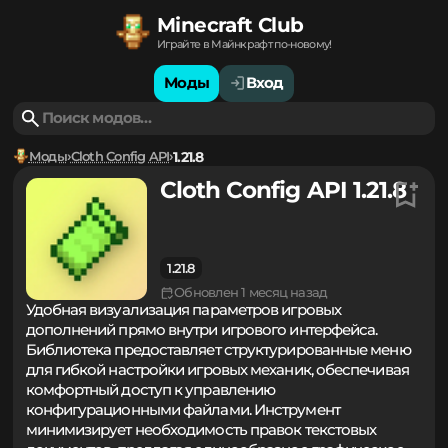
Minecraft Club
Играйте в Майнкрафт по-новому!
Моды
Вход
Моды
Cloth Config API
1.21.8
Cloth Config API 1.21.8
1.21.8
Обновлен 1 месяц назад
Удобная визуализация параметров игровых
дополнений прямо внутри игрового интерфейса.
Библиотека предоставляет структурированные меню
для гибкой настройки игровых механик, обеспечивая
комфортный доступ к управлению
конфигурационными файлами. Инструмент