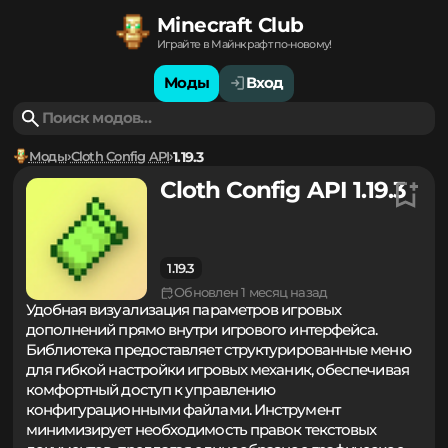
Minecraft Club
Играйте в Майнкрафт по-новому!
Моды
Вход
Моды
Cloth Config API
1.19.3
Cloth Config API 1.19.3
1.19.3
Обновлен 1 месяц назад
Удобная визуализация параметров игровых
дополнений прямо внутри игрового интерфейса.
Библиотека предоставляет структурированные меню
для гибкой настройки игровых механик, обеспечивая
комфортный доступ к управлению
конфигурационными файлами. Инструмент