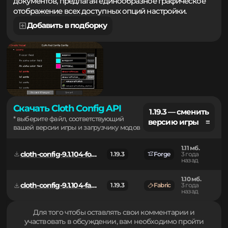
минимизирует необходимость правок текстовых
документов, предлагая единообразное графическое
отображение всех доступных опций настройки.
Добавить в подборку
Скачать Cloth Config API
1.19.3 — сменить
* выберите файл, соответствующий
версию игры ≡
вашей версии игры и загрузчику модов
1.11 мб.
cloth-config-9.1.104-forge.jar
1.19.3
Forge
3 года
назад
1.10 мб.
cloth-config-9.1.104-fabric.jar
1.19.3
Fabric
3 года
назад