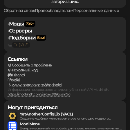
Для того чтобы оставлять свои комментарии и
участвовать в обсуждении, вам необходимо пройти
авторизацию
.
Обратная связь
Правообладателям
Персональные данные
Моды
▪
Серверы
▪
Подборки
▪
...
▪
Ссылки
Сообщить о проблеме
Исходный код
Discord
Wiki
www.patreon.com/shedaniel
Информация предоставлена через публичный API Modrinth.
https://modrinth.com/project/9s6osm5g
Могут пригодиться