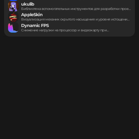
YetAnotherConfigLib (YACL)
Создание удобных меню параметров с помощью мощного...
Mod Menu
Централизованный интерфейс для управления установленными дополнениями игры....
ukulib
Библиотека вспомогательных инструментов для разработки проектов в...
AppleSkin
Визуализация механик скрытого насыщения и уровня истощения...
Dynamic FPS
Снижение нагрузки на процессор и видеокарту при...