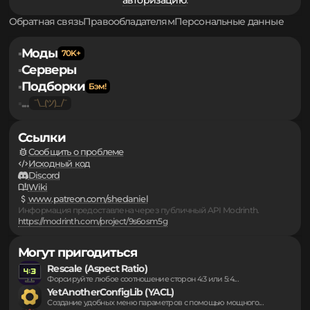
Для того чтобы оставлять свои комментарии и
участвовать в обсуждении, вам необходимо пройти
авторизацию
.
Обратная связь
Правообладателям
Персональные данные
Моды
▪
Серверы
▪
Подборки
▪
...
▪
Ссылки
Сообщить о проблеме
Исходный код
Discord
Wiki
www.patreon.com/shedaniel
Информация предоставлена через публичный API Modrinth.
https://modrinth.com/project/9s6osm5g
Могут пригодиться