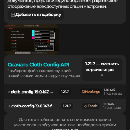
минимизирует необходимость правок текстовых
документов, предлагая единообразное графическое
отображение всех доступных опций настройки.
Добавить в подборку
1.21.7 — сменить
Скачать Cloth Config API
версию игры
* выберите файл, соответствующий
≡
вашей версии игры и загрузчику модов
1.10 мб.
cloth-config-19.0.147-neoforge.jar
1.21.7
Neoforge
1 год назад
1.10 мб.
cloth-config-19.0.147-fabric.jar
1.21.7
Fabric
1 год назад