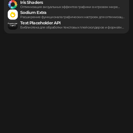
Rescale (Aspect Ratio)
Форсируйте любое соотношение сторон 4:3 или 5:4...
YetAnotherConfigLib (YACL)
Создание удобных меню параметров с помощью мощного...
Iris Shaders
Оптимизация визуальных эффектов графики в игровом мире...
Sodium Extra
Расширение функционала графических настроек для оптимизации видеоряда....
Text Placeholder API
Библиотека для обработки текстовых плейсхолдеров и форматирования...