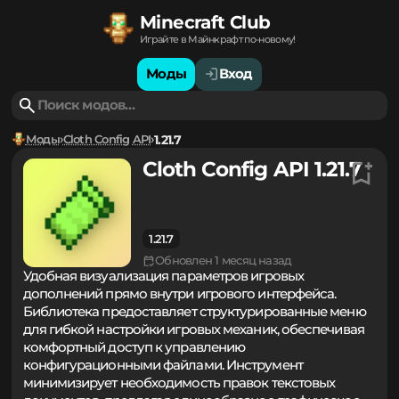
Minecraft Club
Играйте в Майнкрафт по-новому!
Моды
Вход
Моды
Cloth Config API
1.21.7
Cloth Config API 1.21.7
1.21.7
Обновлен 1 месяц назад
Удобная визуализация параметров игровых
дополнений прямо внутри игрового интерфейса.
Библиотека предоставляет структурированные меню
для гибкой настройки игровых механик, обеспечивая
комфортный доступ к управлению
конфигурационными файлами. Инструмент